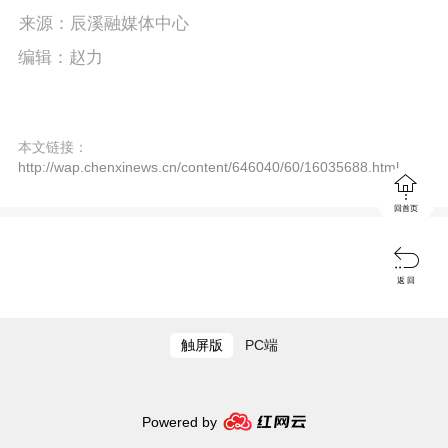
P
E
a
来源：辰溪融媒体中心
l
n
y
编辑：赵力
a
t
y
e
本文链接：
r
http://wap.chenxinews.cn/content/646040/60/16035688.html

f
回首页
u

l
返 回
l
s
触屏版
PC端
c
r
Powered by