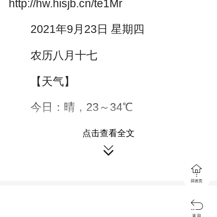
http://hw.hisjb.cn/te1Mr
2021年9月23日 星期四
农历八月十七
【天气】
今日：晴，23～34℃
【文明寄语】
点击查看全文

★创文明城市，建美好家园，营造

优美生活环境!
回首页
【猜猜看】

返 回