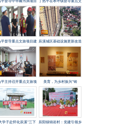
热平督导中华藏书洞项目
丁热平在孝坪镇督导重点文
设工作时强调 全力攻坚
旅项目建设时强调 紧盯节
刺 守牢安全底线 打造经
点 全力冲刺 高标准高质量
起检验的精品文旅项目
高效率推进项目建设
热平督导重点文旅项目建
辰溪城区基础设施更新改造
工作时强调 以匠心打造
工程全速推进
年兵工文化传承新地标
热平主持召开重点文旅项
美育，为乡村振兴“铸
建设调度会 全力打造“福
魂”——辰溪县罗子山瑶族
地怀化”文旅新秀
乡学校开展大树艺术节
大学子赴怀化辰溪“三下
辰阳镇锦岩村：党建引领乡
”：稻花“鱼”里说丰年，
村振兴 文艺汇演助力乡风