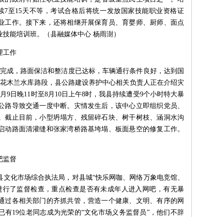
续7至15天不等，考试合格后将统一发放国家技能职业资格证
业工作。接下来，还将相继开展保育员、育婴师、厨师、面点
业技能培训班。（县融媒体中心 杨雨澍）
理工作
已完成，路面保洁和整洁度已达标，车辆通行条件良好，达到国
50线花木兰水库路段，县公路建设养护中心相关负责人正在介绍灾
9日晚11时至8月10日上午8时，我县持续遭受9个小时特大暴
公路导致交通一度中断。灾情发生后，该中心立即组织党员、
。截止目前，小型坍塌方、残留碎石块、树干树枝、涵洞水沟
启动路面清灌缝和张家湾桥路基垮塌、板面悬空的修复工作。
吧监督
县文化市场综合执法局，对县城“快乐网咖、网络万象电竞馆、
吧进行了监督检查，重点检查是否有未成年人进入网吧，有无暴
通过各相关部门的齐抓共管，营造一个健康、文明、有序的网
，已有19位老同志成为光荣的“文化市场义务监督员”，他们不辞