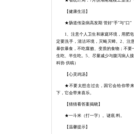
★省统计局：7月份湖南规模工业生产
【健康生活】
★肠道传染病高发期 管好“手”与“口”
1、注意个人卫生和家庭环境，用肥
定要洗手，清洁环境，灭蝇灭蟑。2、注
暴饮暴食，不吃腐败、变质的食物；不要
生吃、半生吃。5、尽量减少与腹泻病人
科协 供稿）
【心灵鸡汤】
★不要太想念过去，因它会给你带
下，它会带来喜乐。
【猜猜看答案揭晓】
★一斗米（打一字）。谜底:料。
【温馨提示】