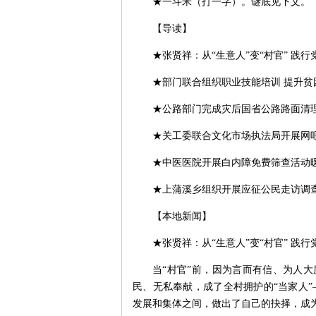
★一斗米（打一字）。谜底见下文。
【导读】
★张贤祥：从“生意人”变“村官” 践
★部门联合组织职业技能培训 提升贫
★公路部门完成灾后国省公路路面清
★关工委联合文化市场执法局开展网
★中医医院开展白内障免费筛查活动
★上蒲溪乡组织开展应征公民走访调
【本地新闻】
★张贤祥：从“生意人”变“村官” 践
当“村官”前，因为言而有信、为人大
民、无私奉献，成了全村拥护的“当家人
发展和集体之间，做出了自己的抉择，成为