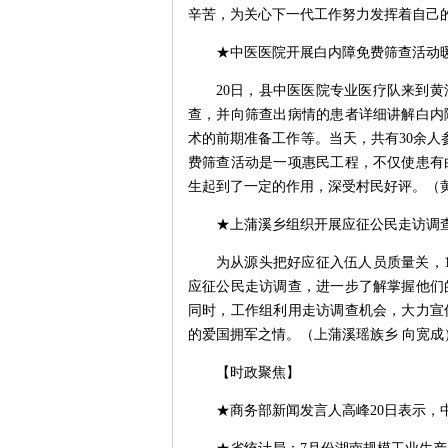
辛苦，为关心下一代工作努力发挥着自己的
★中医医院开展白内障免费筛查活动
20日，县中医医院专业医疗队来到
查，并向筛查出病情的患者详细讲解白内
术的前期准备工作等。当天，共有30余人
费筛查活动是一项惠民工程，不仅使患有
生起到了一定的作用，深受村民好评。（黄
★上蒲溪乡组织开展应征公民走访调
为从源头把好应征入伍人员质量关，
应征公民走访调查，进一步了解掌握他们
同时，工作组利用走访调查机会，大力宣
的爱国拥军之情。（上蒲溪瑶族乡 向宽成
【时政聚焦】
★商务部新闻发言人高峰20日表示，