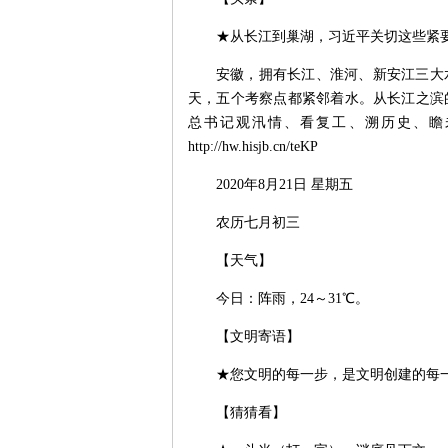
★从长江到巢湖，习近平关切这些紧
安徽，拥有长江、淮河、新安江三大
天，五个考察点都紧邻着水。从长江之滨
总书记观汛情、看复工、溯历史、瞻
http://hw.hisjb.cn/teKP
2020年8月21日 星期五
农历七月初三
【天气】
今日：阵雨，24～31℃。
【文明寄语】
★您文明的每一步，是文明创建的每
【猜猜看】