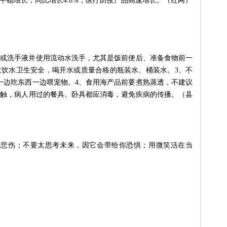
平稳增长，同比增长4.8%，医疗防疫产品高速增长。（红网）
皂或洗手液并使用流动水洗手，尤其是饭前便后、准备食物前一
意饮水卫生安全，喝开水或质量合格的瓶装水、桶装水。3、不
一边吃东西一边喂宠物。4、食用海产品前要煮熟蒸透，不建议
接触，病人用过的餐具、卧具都应消毒，避免疾病的传播。（县
来悲伤；不要太思考未来，因它会带给你恐惧；用微笑活在当