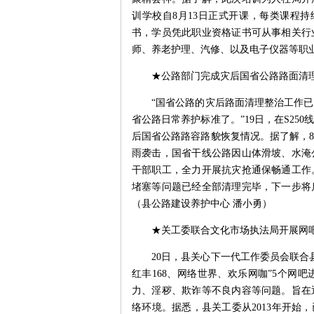
训学校自8月13日正式开课，每类课程持
书，学员凭此职业资格证书可从事相关行
师、养老护理、汽修、以及电子仪器等职
★公路部门完成灾后国省公路路面清
“国省公路的灾后路面清理整治工作
省公路日常养护标准了。”19日，在S2
后国省公路路容路貌恢复情况。据了解，8月
雨袭击，国省干线公路因山体滑坡、水淹
干部职工，全力开展抗灾抢通保畅通工作
堵塞等问题已经全部清理完毕，下一步将
（县公路建设养护中心 潘小勇）
★关工委联合文化市场执法局开展网
20日，县关心下一代工作委员会联合
红丰168、网络世界、欢乐网咖”5个网
力、淫秽、欺诈等不良内容等问题。旨在
络环境。据悉，县关工委从2013年开始