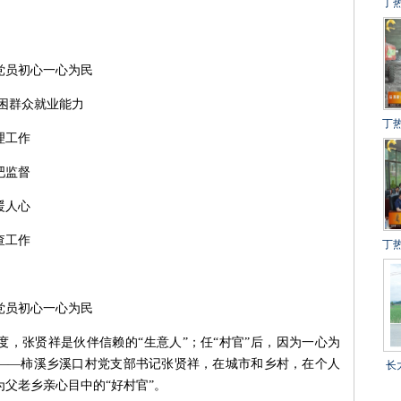
丁
建
冲
行党员初心一心为民
得
困群众就业能力
丁
理工作
设
吧监督
百
暖人心
查工作
丁
目
行党员初心一心为民
度，张贤祥是伙伴信赖的“生意人”；任“村官”后，因为一心为
”——柿溪乡溪口村党支部书记张贤祥，在城市和乡村，在个人
长
父老乡亲心目中的“好村官”。
乡