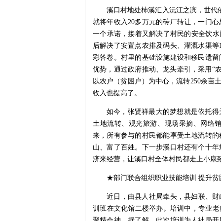
溪口村地处柿溪汇入沅江之滨，世代依
就将年收入20多万元的砖厂转让，一门
一个承诺，接着又解决了村民的安全饮水
后解决了安置点农排及码头、灌溉水渠等
彩答卷。村里的基础设施建设和移民遗留
优势，通过政府推动、龙头牵引，采用“农
以农户（贫困户）为中心，流转250余亩
收入也提高了。
如今，张贤祥最大的梦想就是依托得
土地流转、观光旅游、现场采摘、网络
来，所有参与的村民都能享受土地流转的
山、富了百姓。下一步溪口村还有个十年规
济来经营，让溪口村全体村民都走上小康致
★部门联合组织职业技能培训 提升贫
近日，由县人社局牵头，县妇联、财
训班在文化馆二楼举办。培训中，专业老
聚精会神。据了解，此次培训为人社局开