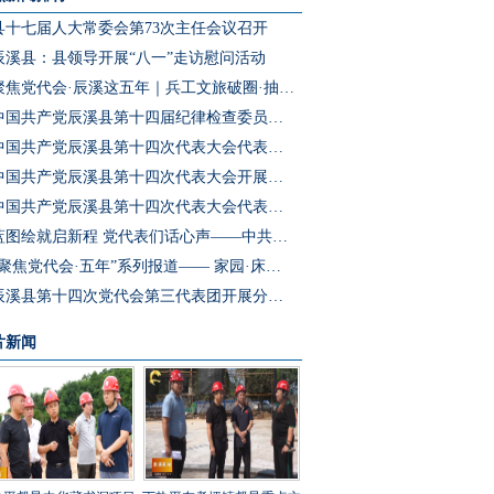
县十七届人大常委会第73次主任会议召开
辰溪县：县领导开展“八一”走访慰问活动
聚焦党代会·辰溪这五年｜兵工文旅破圈·抽水蓄能冲刺·园区集群成势 辰溪把产业“老底子”变为发展“新引擎”
中国共产党辰溪县第十四届纪律检查委员会第一次全体会议召开
中国共产党辰溪县第十四次代表大会代表团第四次会议开展分团预选
中国共产党辰溪县第十四次代表大会开展代表团第三次会议分团讨论
中国共产党辰溪县第十四次代表大会代表团第二次会议开展分团讨论
蓝图绘就启新程 党代表们话心声——中共辰溪县第十四次党代会代表访谈
“聚焦党代会·五年”系列报道—— 家园·床位·课桌三个坐标读懂辰溪民生温度
辰溪县第十四次党代会第三代表团开展分团讨论
片新闻