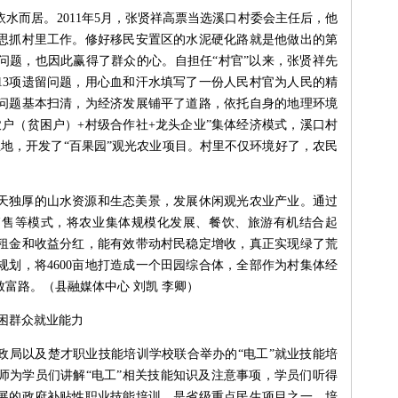
水而居。2011年5月，张贤祥高票当选溪口村委会主任后，他
心思抓村里工作。修好移民安置区的水泥硬化路就是他做出的第
问题，也因此赢得了群众的心。自担任“村官”以来，张贤祥先
13项遗留问题，用心血和汗水填写了一份人民村官为人民的精
问题基本扫清，为经济发展铺平了道路，依托自身的地理环境
户（贫困户）+村级合作社+龙头企业”集体经济模式，溪口村
土地，开发了“百果园”观光农业项目。村里不仅环境好了，农民
天独厚的山水资源和生态美景，发展休闲观光农业产业。通过
销售等模式，将农业集体规模化发展、餐饮、旅游有机结合起
租金和收益分红，能有效带动村民稳定增收，真正实现绿了荒
划，将4600亩地打造成一个田园综合体，全部作为村集体经
富路。（县融媒体中心 刘凯 李卿）
困群众就业能力
政局以及楚才职业技能培训学校联合举办的“电工”就业技能培
师为学员们讲解“电工”相关技能知识及注意事项，学员们听得
展的政府补贴性职业技能培训，是省级重点民生项目之一。培