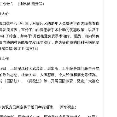
“余热”。（通讯员 熊开武）
暖人心
黄溪口镇中心卫生院，对该片区的老年人免费进行白内障筛查检
障发病原因，宣传了白内障患者手术补助的优惠政策，以及手
参加了筛查，并将于9月份接受免费手术治疗。据悉，白内障免
白内障的村民能够早发现早治疗，也为提前预防眼科疾病的发
溪口镇 米红卫 蒲文娟）
查工作
19日，上蒲溪瑶族乡武装部、派出所、卫生院等部门联合开展
的政治思想、社会关系、入伍态度、个人经历和病史等情况。
传《国防法》、《兵役法》等，开展国防教育，激发广大群众
）
中美双方已商定将于近日举行通话。（新华视点）