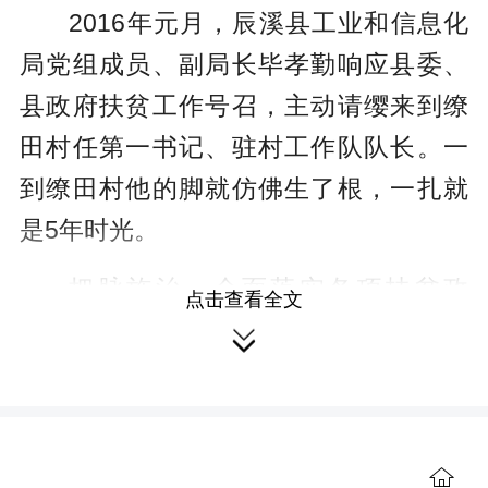
2016年元月，辰溪县工业和信息化
局党组成员、副局长毕孝勤响应县委、
县政府扶贫工作号召，主动请缨来到缭
田村任第一书记、驻村工作队队长。一
到缭田村他的脚就仿佛生了根，一扎就
是5年时光。
把脉施治，全面落实各项扶贫政
点击查看全文
策。入村第一个月，毕孝勤的足迹就踏

遍全村各个角落，他与164户农户促膝谈
心交流，充分掌握村情民意。
5年来，国家各项扶贫政策在缭田村
