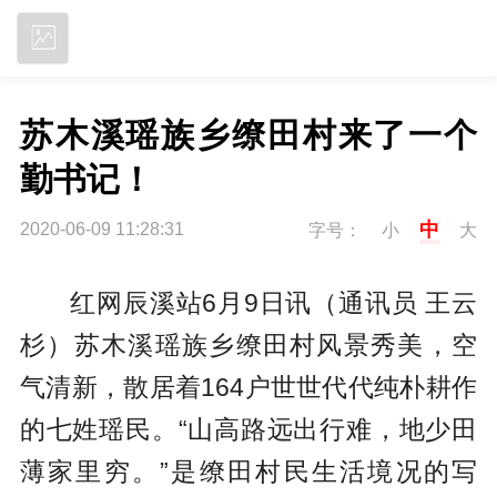
立即下载
苏木溪瑶族乡缭田村来了一个
勤书记！
中
2020-06-09 11:28:31
字号：
小
大
红网辰溪站6月9日讯（通讯员 王云
杉）苏木溪瑶族乡缭田村风景秀美，空
气清新，散居着164户世世代代纯朴耕作
的七姓瑶民。“山高路远出行难，地少田
薄家里穷。”是缭田村民生活境况的写