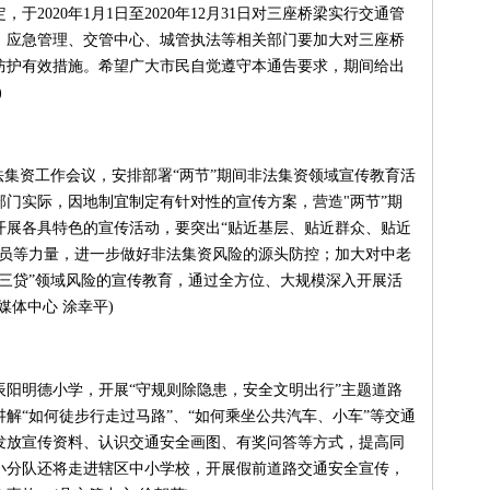
2020年1月1日至2020年12月31日对三座桥梁实行交通管
、应急管理、交管中心、城管执法等相关部门要加大对三座桥
防护有效措施。希望广大市民自觉遵守本通告要求，期间给出
)
集资工作会议，安排部署“两节”期间非法集资领域宣传教育活
门实际，因地制宜制定有针对性的宣传方案，营造"两节”期
开展各具特色的宣传活动，要突出“贴近基层、贴近群众、贴近
人员等力量，进一步做好非法集资风险的源头防控；加大对中老
三贷”领域风险的宣传教育，通过全方位、大规模深入开展活
体中心 涂幸平)
阳明德小学，开展“守规则除隐患，安全文明出行”主题道路
解“如何徒步行走过马路”、“如何乘坐公共汽车、小车”等交通
发放宣传资料、认识交通安全画图、有奖问答等方式，提高同
小分队还将走进辖区中小学校，开展假前道路交通安全宣传，