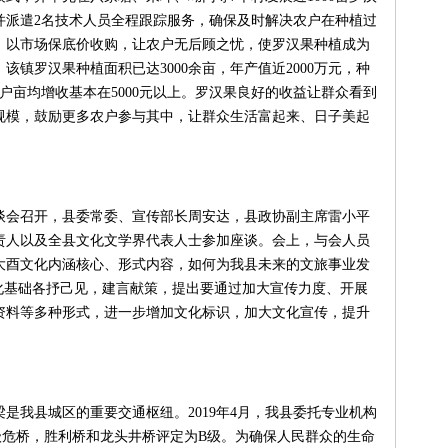
并派遣2名技术人员全程跟踪服务，确保及时解决农户在种植过
，以市场保底价收购，让农户无后顾之忧，使罗汉果种植成为
镇罗汉果种植面积已达3000余亩，年产值近2000万元，种
户亩均增收基本在5000元以上。罗汉果良好的收益让群众看到
规模，鼓励更多农户参与其中，让群众生活富起来、日子美起
会召开，县委常委、宣传部长周安达，县政协副主席雷小平
责人以及全县文化文学界代表人士参加座谈。会上，与会人员
大酉文化内涵核心、形式内容，如何为我县未来的文旅事业发
化基础各抒己见，建言献策，提出要通过加大宣传力度、开展
资料等多种形式，进一步增加文化标识，加大文化宣传，提升
我县城区的重要交通枢纽。2019年4月，我县委托专业机构
级危桥，胜利桥和龙头井桥评定为B级。为确保人民群众的生命