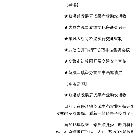
【导读】
★修溪镇发展罗汉果产业助农增收
★大酉之魂善卷德文化座谈会召开
★东风大桥等桥梁实行交通管制
★辰溪召开“两节”防范非法集资会议
★交警走进校园开展交通安全宣传
★黄溪口镇举办首届书画邀请展
【本地新闻】
★修溪镇发展罗汉果产业助农增收
日前，在修溪镇华诚生态农业科技开发有
收购的罗汉果钱。看着一筐筐果子换成了
自2018年以来，修溪镇党委、政府将扶
作，在全镇推广“公司+农户+基地”的发展