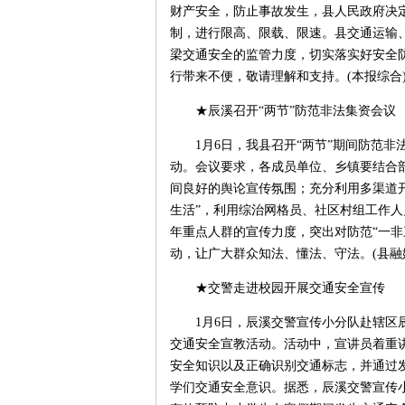
财产安全，防止事故发生，县人民政府决定，于
制，进行限高、限载、限速。县交通运输
梁交通安全的监管力度，切实落实好安全
行带来不便，敬请理解和支持。(本报综合
★辰溪召开“两节”防范非法集资会议
1月6日，我县召开“两节”期间防范非法
动。会议要求，各成员单位、乡镇要结合部
间良好的舆论宣传氛围；充分利用多渠道
生活”，利用综治网格员、社区村组工作
年重点人群的宣传力度，突出对防范“一非
动，让广大群众知法、懂法、守法。(县融媒
★交警走进校园开展交通安全宣传
1月6日，辰溪交警宣传小分队赴辖区辰
交通安全宣教活动。活动中，宣讲员着重讲
安全知识以及正确识别交通标志，并通过
学们交通安全意识。据悉，辰溪交警宣传