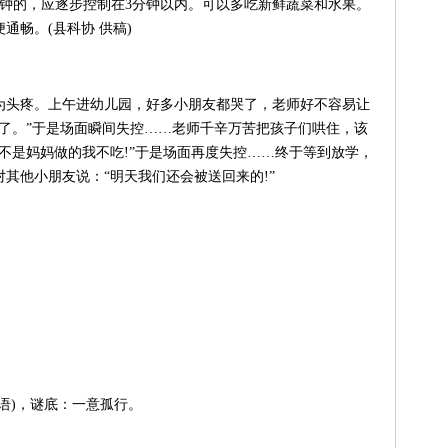
分钟的，应逐步控制在3分钟以内。可以多吃新鲜蔬菜和水果。
通畅。(县科协 供稿)
头疼。上午进幼儿园，好多小朋友都哭了，老师好不容易让
了。”于是场面瞬间失控……老师千辛万苦把孩子们哄住，该
不是妈妈做的我不吃!”于是场面再度失控……终于等到放学，
其他小朋友说：“明天我们还会被送回来的!”
)，谜底：一意孤行。