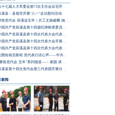
县十七届人大常委会第73次主任会议召开
辰溪县：县领导开展“八一”走访慰问活动
聚焦党代会·辰溪这五年｜兵工文旅破圈·抽水蓄能冲刺·园区集群成势 辰溪把产业“老底子”变为发展“新引擎”
中国共产党辰溪县第十四届纪律检查委员会第一次全体会议召开
中国共产党辰溪县第十四次代表大会代表团第四次会议开展分团预选
中国共产党辰溪县第十四次代表大会开展代表团第三次会议分团讨论
中国共产党辰溪县第十四次代表大会代表团第二次会议开展分团讨论
蓝图绘就启新程 党代表们话心声——中共辰溪县第十四次党代会代表访谈
“聚焦党代会·五年”系列报道—— 家园·床位·课桌三个坐标读懂辰溪民生温度
辰溪县第十四次党代会第三代表团开展分团讨论
片新闻