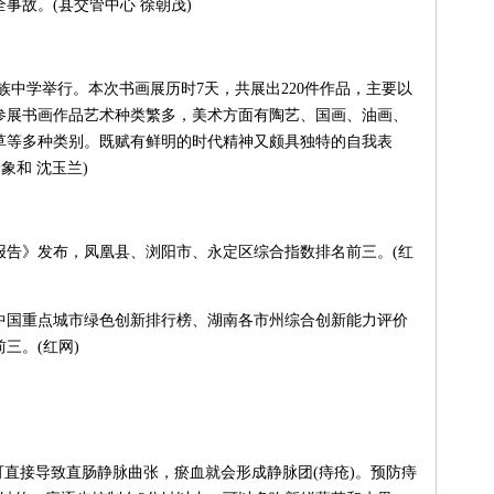
事故。(县交管中心 徐朝茂)
中学举行。本次书画展历时7天，共展出220件作品，主要以
参展书画作品艺术种类繁多，美术方面有陶艺、国画、油画、
草等多种类别。既赋有鲜明的时代精神又颇具独特的自我表
象和 沈玉兰)
报告》发布，凤凰县、浏阳市、永定区综合指数排名前三。(红
国重点城市绿色创新排行榜、湖南各市州综合创新能力评价
三。(红网)
直接导致直肠静脉曲张，瘀血就会形成静脉团(痔疮)。预防痔