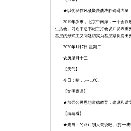
★以优良作风凝聚决战决胜磅礴力量
2019年岁末，北京中南海，一个会议连
生活会。习近平总书记主持会议并发表重
基层的形式主义问题切实为基层减负提出要求。详情点击：
2020年1月7日 星期二
农历腊月十三
【天气】
今日：晴，5～13℃。
【文明寄语】
★加强公民思想道德教育，建设和谐
【猜猜看】
★走自己的路让别人去说吧。(打一成语