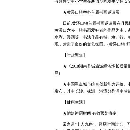
有效预防中小学生在寒假期间发生交通安全
★黄溪口镇举办首届书画邀请展
日前,黄溪口镇首届书画邀请展在县民族
黄溪口六乡一镇书画爱好者的作品为主，
水彩、漫画等，书法作品有楷、隶、行、
现，营造了良好的文艺氛围。(黄溪口镇 舒
【时政聚焦】
★《2018湖南县域旅游经济增长质量
网)
★中国重点城市综合创新能力评价、中
发布，其中长沙、株洲、湘潭分列湖南省前
【健康生活】
★缩短蹲厕时间 有效预防痔疮
常言道“十人九痔”。蹲厕时间过长，可