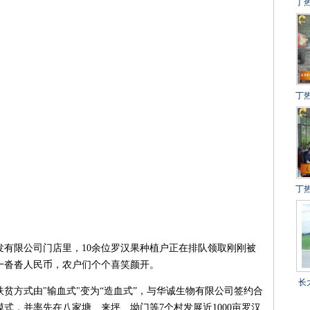
丁
建
冲
得
丁
设
百
丁
目
限公司门店里，10余位罗汉果种植户正在排队领取刚刚被
一沓沓人民币，农户们个个喜笑颜开。
长
贫方式由"输血式"变为“造血式”，与华诚生物有限公司签约合
乡
模式，并率先在八家塘、来坪、坳门等7个村发展近1000亩罗汉