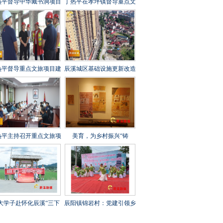
热平督导中华藏书洞项目
丁热平在孝坪镇督导重点文
设工作时强调 全力攻坚
旅项目建设时强调 紧盯节
刺 守牢安全底线 打造经
点 全力冲刺 高标准高质量
起检验的精品文旅项目
高效率推进项目建设
热平督导重点文旅项目建
辰溪城区基础设施更新改造
工作时强调 以匠心打造
工程全速推进
年兵工文化传承新地标
热平主持召开重点文旅项
美育，为乡村振兴“铸
建设调度会 全力打造“福
魂”——辰溪县罗子山瑶族
地怀化”文旅新秀
乡学校开展大树艺术节
大学子赴怀化辰溪“三下
辰阳镇锦岩村：党建引领乡
”：稻花“鱼”里说丰年，
村振兴 文艺汇演助力乡风