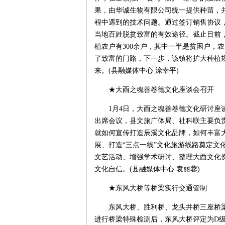
果，由华诚生物有限公司统一提供种苗，
程中遇到的技术问题。通过签订销售协议
当地百姓脱贫致富的有效途径。截止目前，该
植农户有300余户，其中一半是贫困户，农
了致富的门路，下一步，该镇将扩大种植
来。(县融媒体中心 涂幸平)
★大酉之魂善卷德文化座谈会召开
1月4日，大酉之魂善卷德文化研讨座谈
出席会议，县文旅广体局、社科联主要负
就如何宣传打造辰溪文化品牌，如何丰富
展、打造“三点一线”文化旅游线路奠定文
文艺活动、增强学术研讨、整理大酉文化
文化自信。(县融媒体中心 袁丽蓉)
★东风大桥等桥梁实行交通管制
东风大桥、胜利桥、龙头井桥三座桥梁是
进行桥梁特殊检测后，东风大桥评定为D