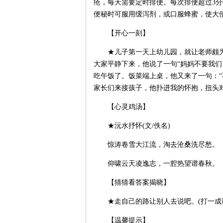
疮，每天需要定时排便。每次排便超过3
便秘时可服用缓泻剂，或口服蜂蜜，使大便
【开心一刻】
★儿子第一天上幼儿园，就让老师颇为
大家平静下来，他说了一句“妈妈不要我们
吃午饭了。饭菜端上桌，他又来了一句：“
家长们来接孩子，他扑进我的怀抱，扭头对
【心灵鸡汤】
★沅水抒怀(文/佚名)
惊涛卷雪大江流，淘去沧桑洗尽愁。
仰啸云天凌逸志，一腔热望谱春秋。
【猜猜看答案揭晓】
★走自己的路让别人去说吧。(打一成语
【温馨提示】