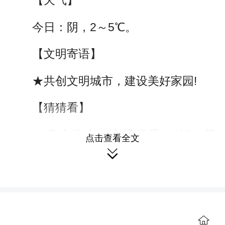
【天气】
今日：阴，2～5℃。
【文明寄语】
★共创文明城市，建设美好家园!
【猜猜看】
★真心为人，心满意足。(打一节
点击查看全文

气)，谜底见下文。
【导读】
★辰溪县4000余岗位送到群众“家门
