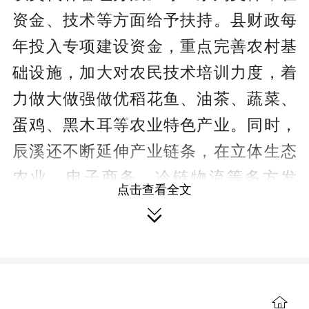
资金、技术等方面给予扶持。县财政每
年投入专项建设资金，重点完善农村基
础设施，加大对农民技术培训力度，着
力做大做强做优稻花鱼、油茶、蔬菜、
蛋鸡、黑木耳等农业特色产业。同时，
辰溪还不断延伸产业链条，在立体生态
农业、电子商务、冷链物流等多方发
点击查看全文
力，推动农业产业与乡村旅游融合发

展，在帮助农民增收上初显成效。目
前，全县农民合作社注册登记达700余
家，其中国家级示范社2家，省级示范社

5家，年销售收入达12.5亿元。全县入社