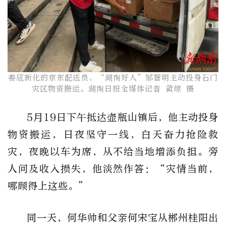
娄底新化的京东配送员、“湖南好人”邹智明​主动投身石门
灾区物资搬运。湖南日报全媒体记者 黄琼 摄
5月19日下午抵达壶瓶山镇后，他主动投身
物资搬运，日夜坚守一线，白天奋力抢险救
灾，夜晚以车为席，从不给当地增添负担。旁
人问及收入损失，他淡然作答：“灾情当前，
哪顾得上这些。”
同一天，何华帅和父亲何宋宝从郴州桂阳出