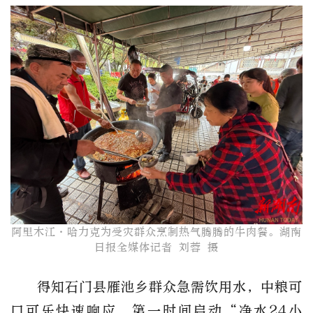
阿里木江·哈力克为受灾群众烹制热气腾腾的牛肉餐。湖南
日报全媒体记者 刘蓉 摄
得知石门县雁池乡群众急需饮用水，中粮可
口可乐快速响应，第一时间启动“净水24小