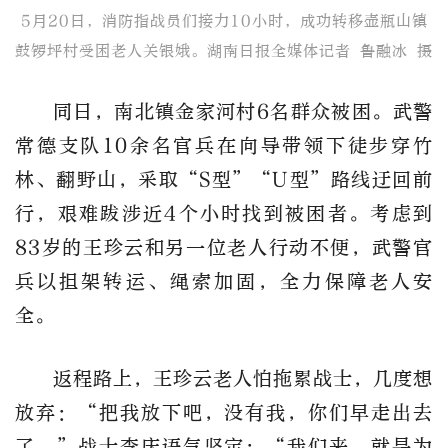
5月20日，消防指战员们接力10小时，成功转移壶瓶山镇
鼓锣坪村受困老人关银娥。湖南日报全媒体记者 鲁融冰 摄
同日，南北镇金家河村6名群众被困。武警
常德支队10余名官兵在向导带领下徒步穿竹
林、翻野山，采取“S型”“U型”路线迂回前
行，艰难跋涉近4个小时找到被困者。考虑到
83岁的王珍云和另一位老人行动不便，武警官
兵以担架转运、绳索加固，全力保障老人安
全。
返程路上，王珍云老人怕拖累战士，几度想
放弃：“把我放下吧，没有我，你们早走出去
了。”战士李庆语气坚定：“我们来，就是为