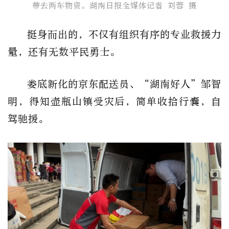
带去两车物资​。湖南日报全媒体记者 刘蓉 摄
挺身而出的，不仅有组织有序的专业救援力
量，还有无数平民勇士。
娄底新化的京东配送员、“湖南好人”邹智
明，得知壶瓶山镇受灾后，简单收拾行囊，自
驾驰援。