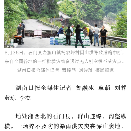
5月26日，石门县壶瓶山镇杨家坪村因山洪导致道路中断，
来自全国各地的一批批救灾物资通过无人机空投至受灾点。
湖南日报全媒体记者 童臻熙 刘诗琪 摄影报道
湖南日报全媒体记者 鲁融冰 卓萌 刘蓉
黄琼 李杰
地处湘西北的石门县，群山连绵、沟壑纵
横。一场猝不及防的暴雨洪灾突袭深山腹地，