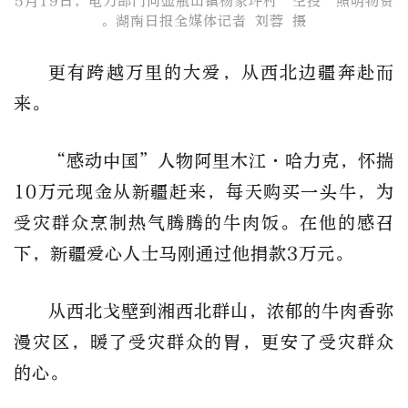
5月19日，电力部门向壶瓶山镇杨家坪村“空投”照明物资​
。湖南日报全媒体记者 刘蓉 摄
更有跨越万里的大爱，从西北边疆奔赴而
来。
“感动中国”人物阿里木江·哈力克，怀揣
10万元现金从新疆赶来，每天购买一头牛，为
受灾群众烹制热气腾腾的牛肉饭。在他的感召
下，新疆爱心人士马刚通过他捐款3万元。
从西北戈壁到湘西北群山，浓郁的牛肉香弥
漫灾区，暖了受灾群众的胃，更安了受灾群众
的心。