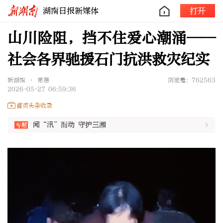
湖南日报新媒体
打开
山川险阻，挡不住爱心潮涌——
社会各界驰援石门抗洪救灾纪实
新湖南 • 常德
浏览量：762563
2026-05-27 06:59:36
首页头条收录
闻“汛”而动 守护三湘