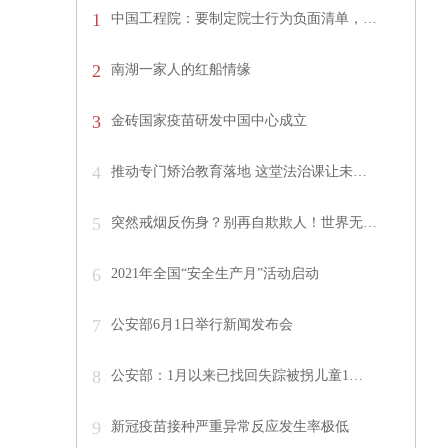
1
中国工程院：要制定院士行为负面清单，…
2
南湖一家人的红船情缘
3
金砖国家疫苗研发中国中心成立
4
推动专门矫治教育落地 这堂法治课让未…
5
突然戒烟反伤身？别再自欺欺人！世界无…
6
2021年全国“安全生产月”活动启动
7
公安部6月1日举行新闻发布会
8
公安部：1月以来已找回失踪被拐儿童1…
9
新冠疫苗接种严重异常反应发生率极低