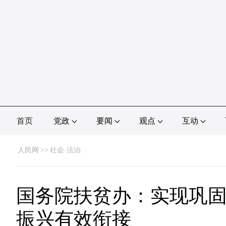
首页
党政
要闻
观点
互动
人民网
>>
社会·法治
国务院扶贫办：实现巩
振兴有效衔接